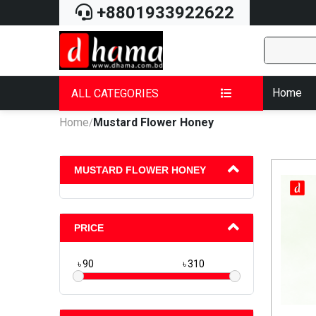
+8801933922622
Home
ALL CATEGORIES
Home
Mustard Flower Honey
/
MUSTARD FLOWER HONEY
PRICE
৳
৳