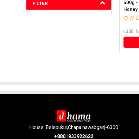
500g -
FILTER
Honey (
৳
৳ 350
House: Belepukur,Chapainawabganj-6300
+8801933922622