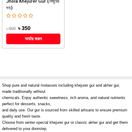
Jhola Khejurer Gur (খেজুরের
গুড়)
৳ 350
৳ 400
অর্ডার করুন
Shop pure and natural molasses including khejurer gur and akher gur,
made traditionally without
chemicals. Enjoy authentic sweetness, rich aroma, and natural nutrients
perfect for desserts, snacks,
and daily use. Our gur is sourced from skilled artisans to ensure premium
quality and fresh taste.
Choose from winter special khejurer gur or classic akher gur and get them
delivered to your doorstep.