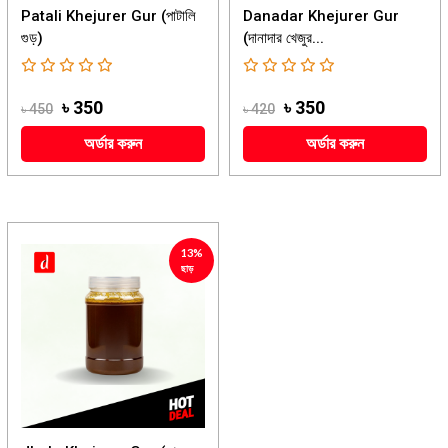
Patali Khejurer Gur (পাটালি
Danadar Khejurer Gur
গুড়)
(দানাদার খেজুর...
৳ 350
৳ 350
৳ 450
৳ 420
অর্ডার করুন
অর্ডার করুন
13%
ছাড়