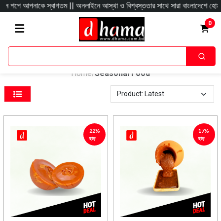
াকে স্বাগতম || অনলাইনে আস্থা ও বিশ্বস্ততার সাথে সারা বাংলাদেশে হোম ডেলিভারী দিয়
0
Home
Seasonal Food
/
22%
17%
ছাড়
ছাড়