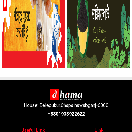
House: Belepukur,Chapainawabganj-6300
+8801933922622
Useful Link
Link