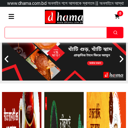
www.dhama.com.bd অনলাইন শপে আপনাকে স্বাগতম || অনলাইনে আস্থা ও বিশ্বস্ততার সাথে স
0